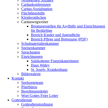
Neuigkeiten Soziales
Caritaskonferenzen
Caritas-Sozialstation
Flüchtlingshilfe
Kleiderstübchen
Caritaswegweiser
Beratungsstellen für Asylhilfe und Einrichtungen
für Bedürftige
Bereich Kinder und Jugendliche
Bereich Pflege und Betreuung (PDF)
Schulmaterialienkammer
Speisenkammer
Sprachpaten
Einrichtungen
Salzkottener Franziskanerinnen
Haus Widey
St. Josefs- Krankenhaus
Bildergalerie
Kontakt
Seelsorgeteam
Pfarrbüros
Beerdigungsleiter
Wort Gottes Feier Leiter
Gottesdienste
Gottesdienstordnung