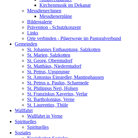
Kirchenmusik im Dekanat
Messdiener/innen
Messdienerpläne
Bildergalerie
Prävention - Schutzkonzept
Links
Orte verbinden - Pilgerwege im Pastoralverbund
Gemeinden
St. Johannes Enthauptung, Salzkotten
St. Marien, Salzkotten
St. Georg, Oberntudorf
St. Matthäus, Niederntudorf
St. Petrus, Upsprunge
St. Antonius Einsiedler, Mantinghausen
St. Petrus u. Paulus, Scharmede
St. Philippus Neri, Holsen
St. Franziskus Xaverius, Verlar
St. Bartholomäus, Verne
St. Laurentius, Thüle
Wallfahrt
Wallfahrt in Verne
Spirituelles
Spirituelles
Soziales