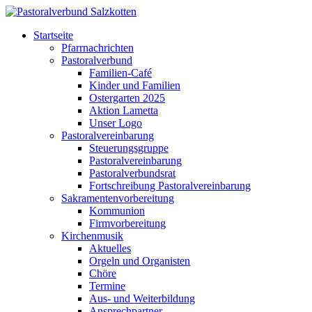
Startseite
Pfarrnachrichten
Pastoralverbund
Familien-Café
Kinder und Familien
Ostergarten 2025
Aktion Lametta
Unser Logo
Pastoralvereinbarung
Steuerungsgruppe
Pastoralvereinbarung
Pastoralverbundsrat
Fortschreibung Pastoralvereinbarung
Sakramentenvorbereitung
Kommunion
Firmvorbereitung
Kirchenmusik
Aktuelles
Orgeln und Organisten
Chöre
Termine
Aus- und Weiterbildung
Ansprechpartner