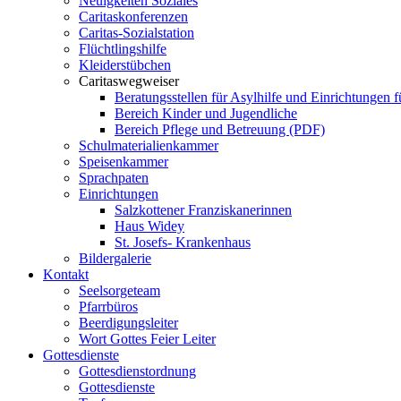
Neuigkeiten Soziales
Caritaskonferenzen
Caritas-Sozialstation
Flüchtlingshilfe
Kleiderstübchen
Caritaswegweiser
Beratungsstellen für Asylhilfe und Einrichtungen f
Bereich Kinder und Jugendliche
Bereich Pflege und Betreuung (PDF)
Schulmaterialienkammer
Speisenkammer
Sprachpaten
Einrichtungen
Salzkottener Franziskanerinnen
Haus Widey
St. Josefs- Krankenhaus
Bildergalerie
Kontakt
Seelsorgeteam
Pfarrbüros
Beerdigungsleiter
Wort Gottes Feier Leiter
Gottesdienste
Gottesdienstordnung
Gottesdienste