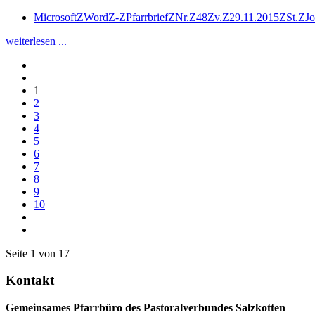
MicrosoftZWordZ-ZPfarrbriefZNr.Z48Zv.Z29.11.2015ZSt.ZJ
weiterlesen ...
1
2
3
4
5
6
7
8
9
10
Seite 1 von 17
Kontakt
Gemeinsames Pfarrbüro des Pastoralverbundes Salzkotten