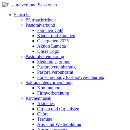
Startseite
Pfarrnachrichten
Pastoralverbund
Familien-Café
Kinder und Familien
Ostergarten 2025
Aktion Lametta
Unser Logo
Pastoralvereinbarung
Steuerungsgruppe
Pastoralvereinbarung
Pastoralverbundsrat
Fortschreibung Pastoralvereinbarung
Sakramentenvorbereitung
Kommunion
Firmvorbereitung
Kirchenmusik
Aktuelles
Orgeln und Organisten
Chöre
Termine
Aus- und Weiterbildung
Ansprechpartner