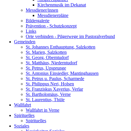
Kirchenmusik im Dekanat
Messdiener/innen
Messdienerpläne
Bildergalerie
Prävention - Schutzkonzept
Links
Orte verbinden - Pilgerwege im Pastoralverbund
Gemeinden
St. Johannes Enthauptung, Salzkotten
St. Marien, Salzkotten
St. Georg, Oberntudorf
St. Matthäus, Niederntudorf
St. Petrus, Upsprunge
St. Antonius Einsiedler, Mantinghausen
St. Petrus u. Paulus, Scharmede
St. Philippus Neri, Holsen
St. Franziskus Xaverius, Verlar
St. Bartholomäus, Verne
St. Laurentius, Thüle
Wallfahrt
Wallfahrt in Verne
Spirituelles
Spirituelles
Soziales