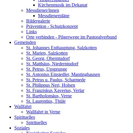
Kirchenmusik im Dekanat
Messdiener/innen
Messdienerpläne
Bildergalerie
Prävention - Schutzkonzept
Links
Orte verbinden - Pilgerwege im Pastoralverbund
Gemeinden
St. Johannes Enthauptung, Salzkotten
St. Marien, Salzkotten
St. Georg, Oberntudorf
St. Matthäus, Niederntudorf
St. Petrus, Upsprunge
St. Antonius Einsiedler, Mantinghausen
St. Petrus u. Paulus, Scharmede
St. Philippus Neri, Holsen
St. Franziskus Xaverius, Verlar
St. Bartholomäus, Verne
St. Laurentius, Thüle
Wallfahrt
Wallfahrt in Verne
Spirituelles
Spirituelles
Soziales