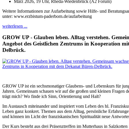
März 2026, 19 Uhr, Rheda-Wiedenbrück (A2 Forum)
Weitere Informationen zur Aufarbeitung sowie Hilfe- und Beratungsan
unter: www.erzbistum-paderborn.de/aufarbeitung
weiterlesen ...
GROW UP - Glauben leben. Alltag verstehen. Gemein
Angebot des Geistlichen Zentrums in Kooperation m
Delbrück.
GROW UP ist ein sechsmonatiger Glaubens- und Lebenskurs für jun
Jahren. Gemeinsam schauen wir auf die großen und kleinen Fragen de
trägt mich? Wo finde ich Sinn, Orientierung und Halt?
Im Austausch miteinander und inspiriert vom Leben des hl. Franzisk
Leben ganz konkret. Themen aus dem Alltag, persönliche Erfahrung
und können im Licht der franziskanischen Spiritualität neue Antwor
Der Kurs besteht aus drei Präsenztreffen im Mutterhaus in Salzkotten 