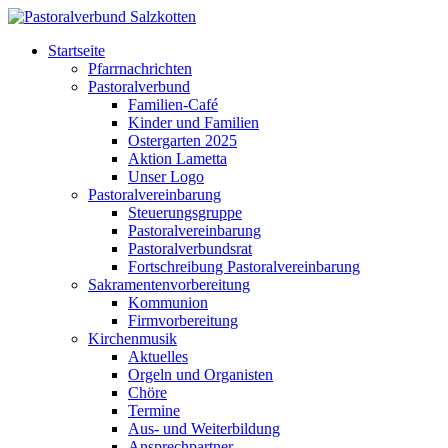
Startseite
Pfarrnachrichten
Pastoralverbund
Familien-Café
Kinder und Familien
Ostergarten 2025
Aktion Lametta
Unser Logo
Pastoralvereinbarung
Steuerungsgruppe
Pastoralvereinbarung
Pastoralverbundsrat
Fortschreibung Pastoralvereinbarung
Sakramentenvorbereitung
Kommunion
Firmvorbereitung
Kirchenmusik
Aktuelles
Orgeln und Organisten
Chöre
Termine
Aus- und Weiterbildung
Ansprechpartner