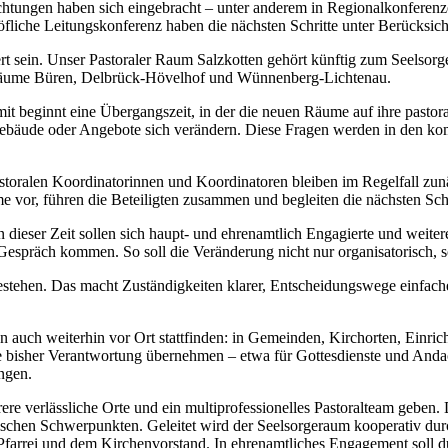
htungen haben sich eingebracht – unter anderem in Regionalkonferen
chöfliche Leitungskonferenz haben die nächsten Schritte unter Berücksi
ert sein. Unser Pastoraler Raum Salzkotten gehört künftig zum Seels
 Räume Büren, Delbrück-Hövelhof und Wünnenberg-Lichtenau.
beginnt eine Übergangszeit, in der die neuen Räume auf ihre pastoral-
 Gebäude oder Angebote sich verändern. Diese Fragen werden in den ko
Pastoralen Koordinatorinnen und Koordinatoren bleiben im Regelfall zu
vor, führen die Beteiligten zusammen und begleiten die nächsten Schr
dieser Zeit sollen sich haupt- und ehrenamtlich Engagierte und weiter
spräch kommen. So soll die Veränderung nicht nur organisatorisch, son
 bestehen. Das macht Zuständigkeiten klarer, Entscheidungswege einfac
auch weiterhin vor Ort stattfinden: in Gemeinden, Kirchorten, Einrich
e bisher Verantwortung übernehmen – etwa für Gottesdienste und And
ngen.
re verlässliche Orte und ein multiprofessionelles Pastoralteam geben. 
tischen Schwerpunkten. Geleitet wird der Seelsorgeraum kooperativ durc
arrei und dem Kirchenvorstand. In ehrenamtliches Engagement soll durc