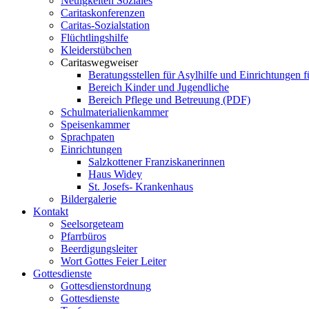
Neuigkeiten Soziales
Caritaskonferenzen
Caritas-Sozialstation
Flüchtlingshilfe
Kleiderstübchen
Caritaswegweiser
Beratungsstellen für Asylhilfe und Einrichtungen f
Bereich Kinder und Jugendliche
Bereich Pflege und Betreuung (PDF)
Schulmaterialienkammer
Speisenkammer
Sprachpaten
Einrichtungen
Salzkottener Franziskanerinnen
Haus Widey
St. Josefs- Krankenhaus
Bildergalerie
Kontakt
Seelsorgeteam
Pfarrbüros
Beerdigungsleiter
Wort Gottes Feier Leiter
Gottesdienste
Gottesdienstordnung
Gottesdienste