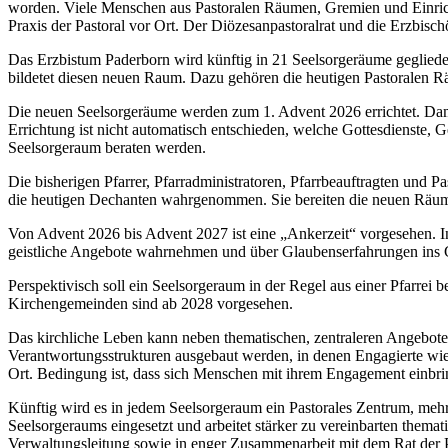
worden. Viele Menschen aus Pastoralen Räumen, Gremien und Einric
Praxis der Pastoral vor Ort. Der Diözesanpastoralrat und die Erzbis
Das Erzbistum Paderborn wird künftig in 21 Seelsorgeräume geglied
bildetet diesen neuen Raum. Dazu gehören die heutigen Pastoralen
Die neuen Seelsorgeräume werden zum 1. Advent 2026 errichtet. Damit 
Errichtung ist nicht automatisch entschieden, welche Gottesdienste,
Seelsorgeraum beraten werden.
Die bisherigen Pfarrer, Pfarradministratoren, Pfarrbeauftragten und 
die heutigen Dechanten wahrgenommen. Sie bereiten die neuen Räume 
Von Advent 2026 bis Advent 2027 ist eine „Ankerzeit“ vorgesehen. In 
geistliche Angebote wahrnehmen und über Glaubenserfahrungen ins Ge
Perspektivisch soll ein Seelsorgeraum in der Regel aus einer Pfarrei
Kirchengemeinden sind ab 2028 vorgesehen.
Das kirchliche Leben kann neben thematischen, zentraleren Angeboten 
Verantwortungsstrukturen ausgebaut werden, in denen Engagierte wi
Ort. Bedingung ist, dass sich Menschen mit ihrem Engagement einbri
Künftig wird es in jedem Seelsorgeraum ein Pastorales Zentrum, mehre
Seelsorgeraums eingesetzt und arbeitet stärker zu vereinbarten thema
Verwaltungsleitung sowie in enger Zusammenarbeit mit dem Rat der Pf