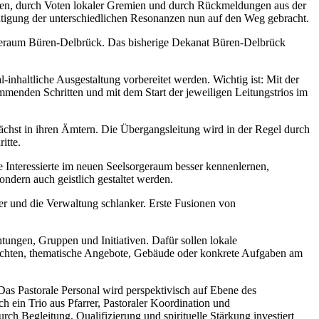
zen, durch Voten lokaler Gremien und durch Rückmeldungen aus der
chtigung der unterschiedlichen Resonanzen nun auf den Weg gebracht.
orgeraum Büren-Delbrück. Das bisherige Dekanat Büren-Delbrück
inhaltliche Ausgestaltung vorbereitet werden. Wichtig ist: Mit der
mmenden Schritten und mit dem Start der jeweiligen Leitungstrios im
nächst in ihren Ämtern. Die Übergangsleitung wird in der Regel durch
itte.
e Interessierte im neuen Seelsorgeraum besser kennenlernen,
dern auch geistlich gestaltet werden.
her und die Verwaltung schlanker. Erste Fusionen von
tungen, Gruppen und Initiativen. Dafür sollen lokale
achten, thematische Angebote, Gebäude oder konkrete Aufgaben am
Das Pastorale Personal wird perspektivisch auf Ebene des
h ein Trio aus Pfarrer, Pastoraler Koordination und
h Begleitung, Qualifizierung und spirituelle Stärkung investiert