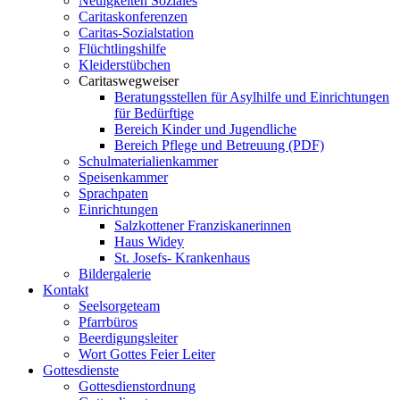
Neuigkeiten Soziales
Caritaskonferenzen
Caritas-Sozialstation
Flüchtlingshilfe
Kleiderstübchen
Caritaswegweiser
Beratungsstellen für Asylhilfe und Einrichtungen
für Bedürftige
Bereich Kinder und Jugendliche
Bereich Pflege und Betreuung (PDF)
Schulmaterialienkammer
Speisenkammer
Sprachpaten
Einrichtungen
Salzkottener Franziskanerinnen
Haus Widey
St. Josefs- Krankenhaus
Bildergalerie
Kontakt
Seelsorgeteam
Pfarrbüros
Beerdigungsleiter
Wort Gottes Feier Leiter
Gottesdienste
Gottesdienstordnung