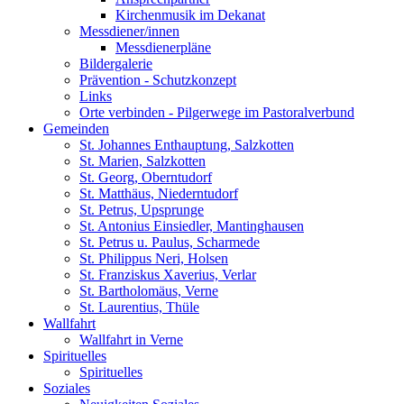
Kirchenmusik im Dekanat
Messdiener/innen
Messdienerpläne
Bildergalerie
Prävention - Schutzkonzept
Links
Orte verbinden - Pilgerwege im Pastoralverbund
Gemeinden
St. Johannes Enthauptung, Salzkotten
St. Marien, Salzkotten
St. Georg, Oberntudorf
St. Matthäus, Niederntudorf
St. Petrus, Upsprunge
St. Antonius Einsiedler, Mantinghausen
St. Petrus u. Paulus, Scharmede
St. Philippus Neri, Holsen
St. Franziskus Xaverius, Verlar
St. Bartholomäus, Verne
St. Laurentius, Thüle
Wallfahrt
Wallfahrt in Verne
Spirituelles
Spirituelles
Soziales