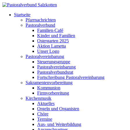
Startseite
Pfarrnachrichten
Pastoralverbund
Familien-Café
Kinder und Familien
Ostergarten 2025
Aktion Lametta
Unser Logo
Pastoralvereinbarung
Steuerungsgruppe
Pastoralvereinbarung
Pastoralverbundsrat
Fortschreibung Pastoralvereinbarung
Sakramentenvorbereitung
Kommunion
Firmvorbereitung
Kirchenmusik
Aktuelles
Orgeln und Organisten
Chöre
Termine
Aus- und Weiterbildung
Ansprechpartner