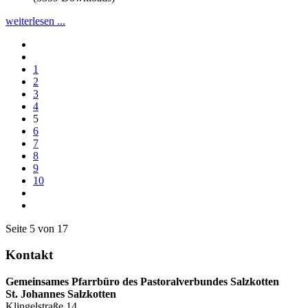
weiterlesen ...
1
2
3
4
5
6
7
8
9
10
Seite 5 von 17
Kontakt
Gemeinsames Pfarrbüro des Pastoralverbundes Salzkotten
St. Johannes Salzkotten
Klingelstraße 14