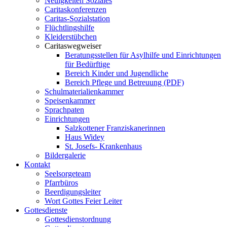
Neuigkeiten Soziales
Caritaskonferenzen
Caritas-Sozialstation
Flüchtlingshilfe
Kleiderstübchen
Caritaswegweiser
Beratungsstellen für Asylhilfe und Einrichtungen
für Bedürftige
Bereich Kinder und Jugendliche
Bereich Pflege und Betreuung (PDF)
Schulmaterialienkammer
Speisenkammer
Sprachpaten
Einrichtungen
Salzkottener Franziskanerinnen
Haus Widey
St. Josefs- Krankenhaus
Bildergalerie
Kontakt
Seelsorgeteam
Pfarrbüros
Beerdigungsleiter
Wort Gottes Feier Leiter
Gottesdienste
Gottesdienstordnung