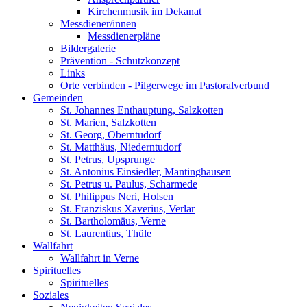
Kirchenmusik im Dekanat
Messdiener/innen
Messdienerpläne
Bildergalerie
Prävention - Schutzkonzept
Links
Orte verbinden - Pilgerwege im Pastoralverbund
Gemeinden
St. Johannes Enthauptung, Salzkotten
St. Marien, Salzkotten
St. Georg, Oberntudorf
St. Matthäus, Niederntudorf
St. Petrus, Upsprunge
St. Antonius Einsiedler, Mantinghausen
St. Petrus u. Paulus, Scharmede
St. Philippus Neri, Holsen
St. Franziskus Xaverius, Verlar
St. Bartholomäus, Verne
St. Laurentius, Thüle
Wallfahrt
Wallfahrt in Verne
Spirituelles
Spirituelles
Soziales