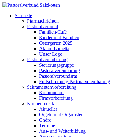
Startseite
Pfarrnachrichten
Pastoralverbund
Familien-Café
Kinder und Familien
Ostergarten 2025
Aktion Lametta
Unser Logo
Pastoralvereinbarung
Steuerungsgruppe
Pastoralvereinbarung
Pastoralverbundsrat
Fortschreibung Pastoralvereinbarung
Sakramentenvorbereitung
Kommunion
Firmvorbereitung
Kirchenmusik
Aktuelles
Orgeln und Organisten
Chöre
Termine
Aus- und Weiterbildung
Ansprechpartner