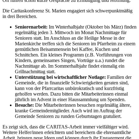
Oft führen schon kurze Gespräche zu Ermutigung und Hoffnung.
Die Caritaskonferenz St. Marien engagiert sich schwerpunktmäßig
in drei Bereichen.
Seniorenarbeit:
Im Winterhalbjahr (Oktober bis März) finden
regelmäßig jeden 3. Mittwoch im Monat Nachmittage für
Senioren statt. Im Anschluss an die Heilige Messe in der
Marienkirche treffen sich die Senioren im Pfarrheim zu einem
gemütlichen Beisammensein bei Kaffee, Kuchen und
Schnittchen. Ein kleines Programm (z.B. Vorführungen von
Kindern, gemeinsames Singen, Vorträge u.a.) rundet die
Nachmittage ab. Im Sommerhalbjahr findet einmalig ein
Grillnachmittag statt.
Unterstützung bei wirtschaftlicher Notlage:
Familien der
Gemeinde, die in finanzielle Schwierigkeiten geraten sind,
kann von der Pfarrcaritas unbürokratisch und kurzfristig
geholfen werden. Dazu bitten die Mitarbeiterinnen einmal
jährlich im Advent in einer Haussammlung um Spenden.
Besuche:
Die Mitarbeiterinnen besuchen regelmäßig ältere,
kranke Gemeindemitglieder. Auch wird im Auftrag der
Gemeinde Senioren zu runden Geburtstagen gratuliert.
Es zeigt sich, dass die CARITAS-Arbeit immer vielfältiger wird.
Weitere Helfer/innen erleichtern und bereichern die ehrenamtliche
Arbeit, bringen neue Ideen und können durch ihr Engagement die