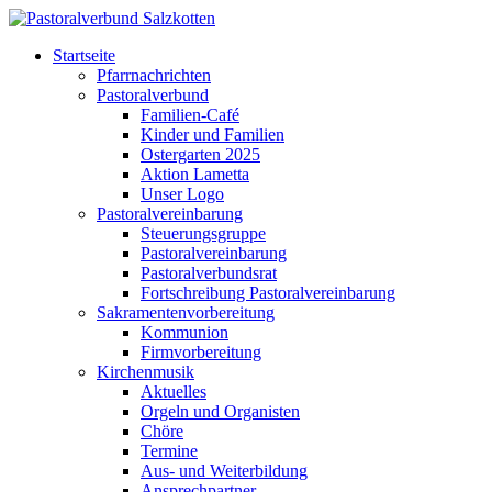
Startseite
Pfarrnachrichten
Pastoralverbund
Familien-Café
Kinder und Familien
Ostergarten 2025
Aktion Lametta
Unser Logo
Pastoralvereinbarung
Steuerungsgruppe
Pastoralvereinbarung
Pastoralverbundsrat
Fortschreibung Pastoralvereinbarung
Sakramentenvorbereitung
Kommunion
Firmvorbereitung
Kirchenmusik
Aktuelles
Orgeln und Organisten
Chöre
Termine
Aus- und Weiterbildung
Ansprechpartner