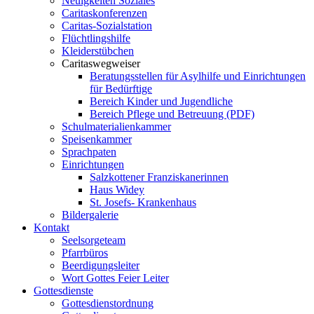
Neuigkeiten Soziales
Caritaskonferenzen
Caritas-Sozialstation
Flüchtlingshilfe
Kleiderstübchen
Caritaswegweiser
Beratungsstellen für Asylhilfe und Einrichtungen
für Bedürftige
Bereich Kinder und Jugendliche
Bereich Pflege und Betreuung (PDF)
Schulmaterialienkammer
Speisenkammer
Sprachpaten
Einrichtungen
Salzkottener Franziskanerinnen
Haus Widey
St. Josefs- Krankenhaus
Bildergalerie
Kontakt
Seelsorgeteam
Pfarrbüros
Beerdigungsleiter
Wort Gottes Feier Leiter
Gottesdienste
Gottesdienstordnung