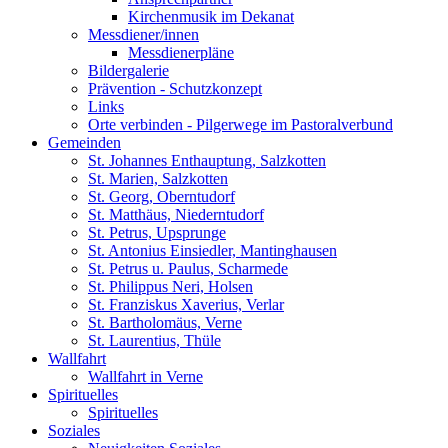
Kirchenmusik im Dekanat
Messdiener/innen
Messdienerpläne
Bildergalerie
Prävention - Schutzkonzept
Links
Orte verbinden - Pilgerwege im Pastoralverbund
Gemeinden
St. Johannes Enthauptung, Salzkotten
St. Marien, Salzkotten
St. Georg, Oberntudorf
St. Matthäus, Niederntudorf
St. Petrus, Upsprunge
St. Antonius Einsiedler, Mantinghausen
St. Petrus u. Paulus, Scharmede
St. Philippus Neri, Holsen
St. Franziskus Xaverius, Verlar
St. Bartholomäus, Verne
St. Laurentius, Thüle
Wallfahrt
Wallfahrt in Verne
Spirituelles
Spirituelles
Soziales