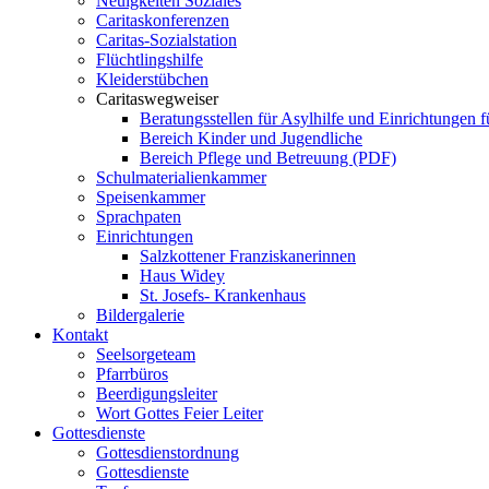
Neuigkeiten Soziales
Caritaskonferenzen
Caritas-Sozialstation
Flüchtlingshilfe
Kleiderstübchen
Caritaswegweiser
Beratungsstellen für Asylhilfe und Einrichtungen f
Bereich Kinder und Jugendliche
Bereich Pflege und Betreuung (PDF)
Schulmaterialienkammer
Speisenkammer
Sprachpaten
Einrichtungen
Salzkottener Franziskanerinnen
Haus Widey
St. Josefs- Krankenhaus
Bildergalerie
Kontakt
Seelsorgeteam
Pfarrbüros
Beerdigungsleiter
Wort Gottes Feier Leiter
Gottesdienste
Gottesdienstordnung
Gottesdienste