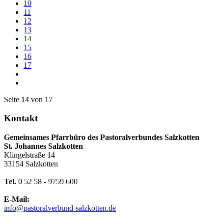
10
11
12
13
14
15
16
17
Seite 14 von 17
Kontakt
Gemeinsames Pfarrbüro des Pastoralverbundes Salzkotten
St. Johannes Salzkotten
Klingelstraße 14
33154 Salzkotten
Tel.
0 52 58 - 9759 600
E-Mail:
info@pastoralverbund-salzkotten.de