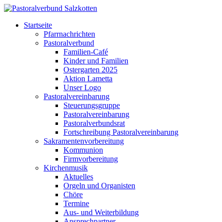
Startseite
Pfarrnachrichten
Pastoralverbund
Familien-Café
Kinder und Familien
Ostergarten 2025
Aktion Lametta
Unser Logo
Pastoralvereinbarung
Steuerungsgruppe
Pastoralvereinbarung
Pastoralverbundsrat
Fortschreibung Pastoralvereinbarung
Sakramentenvorbereitung
Kommunion
Firmvorbereitung
Kirchenmusik
Aktuelles
Orgeln und Organisten
Chöre
Termine
Aus- und Weiterbildung
Ansprechpartner