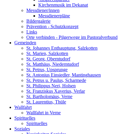
Kirchenmusik im Dekanat
Messdiener/innen
Messdienerpläne
Bildergalerie
Prävention - Schutzkonzept
Links
Orte verbinden - Pilgerwege im Pastoralverbund
Gemeinden
St. Johannes Enthauptung, Salzkotten
St. Marien, Salzkotten
St. Georg, Oberntudorf
St. Matthäus, Niederntudorf
St. Petrus, Upsprunge
St. Antonius Einsiedler, Mantinghausen
St. Petrus u. Paulus, Scharmede
St. Philippus Neri, Holsen
St. Franziskus Xaverius, Verlar
St. Bartholomäus, Verne
St. Laurentius, Thüle
Wallfahrt
Wallfahrt in Verne
Spirituelles
Spirituelles
Soziales