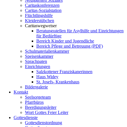
Neuigkeiten Soziales
Caritaskonferenzen
Caritas-Sozialstation
Flüchtlingshilfe
Kleiderstübchen
Caritaswegweiser
Beratungsstellen für Asylhilfe und Einrichtungen
für Bedürftige
Bereich Kinder und Jugendliche
Bereich Pflege und Betreuung (PDF)
Schulmaterialienkammer
Speisenkammer
Sprachpaten
Einrichtungen
Salzkottener Franziskanerinnen
Haus Widey
St. Josefs- Krankenhaus
Bildergalerie
Kontakt
Seelsorgeteam
Pfarrbüros
Beerdigungsleiter
Wort Gottes Feier Leiter
Gottesdienste
Gottesdienstordnung