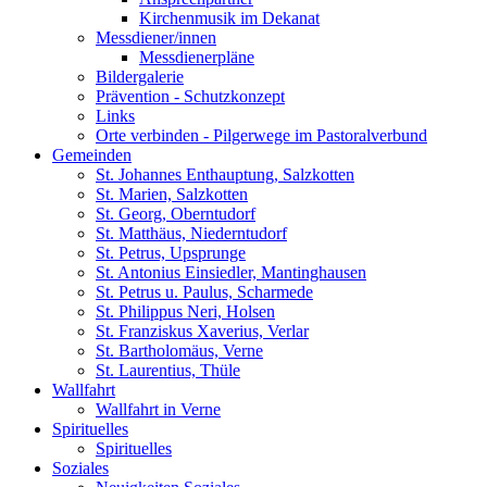
Kirchenmusik im Dekanat
Messdiener/innen
Messdienerpläne
Bildergalerie
Prävention - Schutzkonzept
Links
Orte verbinden - Pilgerwege im Pastoralverbund
Gemeinden
St. Johannes Enthauptung, Salzkotten
St. Marien, Salzkotten
St. Georg, Oberntudorf
St. Matthäus, Niederntudorf
St. Petrus, Upsprunge
St. Antonius Einsiedler, Mantinghausen
St. Petrus u. Paulus, Scharmede
St. Philippus Neri, Holsen
St. Franziskus Xaverius, Verlar
St. Bartholomäus, Verne
St. Laurentius, Thüle
Wallfahrt
Wallfahrt in Verne
Spirituelles
Spirituelles
Soziales