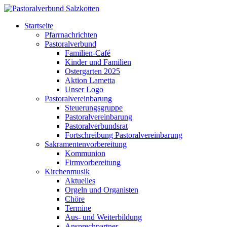
Startseite
Pfarrnachrichten
Pastoralverbund
Familien-Café
Kinder und Familien
Ostergarten 2025
Aktion Lametta
Unser Logo
Pastoralvereinbarung
Steuerungsgruppe
Pastoralvereinbarung
Pastoralverbundsrat
Fortschreibung Pastoralvereinbarung
Sakramentenvorbereitung
Kommunion
Firmvorbereitung
Kirchenmusik
Aktuelles
Orgeln und Organisten
Chöre
Termine
Aus- und Weiterbildung
Ansprechpartner