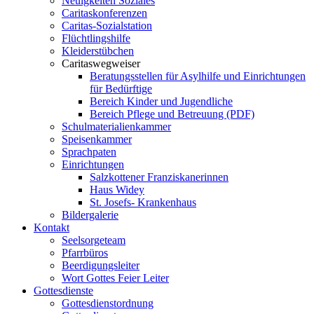
Neuigkeiten Soziales
Caritaskonferenzen
Caritas-Sozialstation
Flüchtlingshilfe
Kleiderstübchen
Caritaswegweiser
Beratungsstellen für Asylhilfe und Einrichtungen
für Bedürftige
Bereich Kinder und Jugendliche
Bereich Pflege und Betreuung (PDF)
Schulmaterialienkammer
Speisenkammer
Sprachpaten
Einrichtungen
Salzkottener Franziskanerinnen
Haus Widey
St. Josefs- Krankenhaus
Bildergalerie
Kontakt
Seelsorgeteam
Pfarrbüros
Beerdigungsleiter
Wort Gottes Feier Leiter
Gottesdienste
Gottesdienstordnung