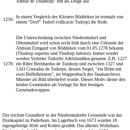
Altmar de Thuithorp" tritt als Zeuge auf.
In einem Vergleich des Klosters Böddeken ist erstmals von
1256:
einem "Dorf" Tudorf (villicacio Tudorp) die Rede.
Die Unterscheidung zwischen Niederntudorf und
Oberntudorf wird schon recht früh durch eine Urkunde der
Äbtissin Ermgard von Böddeken vom 01.05.1278 bekannt
(Thudorp superior und Thudorp inferior). Immer wieder
werden Vertreter Tudorfer Adelsfamilien genannt. Z.B. 1227
1278:
ein Ritter Bernhardus de Tuishorp und zwischen 1327 und
1343 Conradus de Tudorpe, dessen Siegel, "ein Helm mit
zwei Büffelhörnern", im Wappenbuch des Staatsarchives
Münster als Bild überliefert wurde. Dieses Motiv diente den
beiden Gemeinden als Vorlage für Ihre heutigen
Gemeindewappen.
Der reichste Grundherr in der Niederntudorfer Gemeinde war das
Domkapitel zu Paderborn. Im Lagerbuch von 1673 wurden 18
eigengehörige Höfe und Kotten gezählt. Das ältestes Wohnhaus