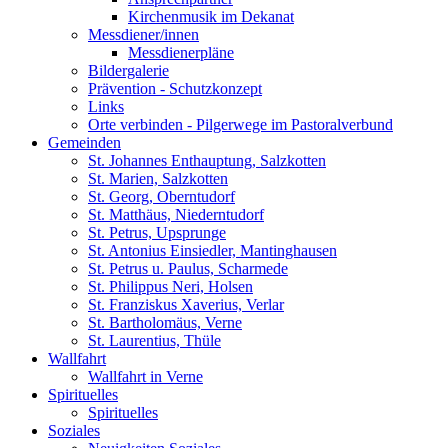
Kirchenmusik im Dekanat
Messdiener/innen
Messdienerpläne
Bildergalerie
Prävention - Schutzkonzept
Links
Orte verbinden - Pilgerwege im Pastoralverbund
Gemeinden
St. Johannes Enthauptung, Salzkotten
St. Marien, Salzkotten
St. Georg, Oberntudorf
St. Matthäus, Niederntudorf
St. Petrus, Upsprunge
St. Antonius Einsiedler, Mantinghausen
St. Petrus u. Paulus, Scharmede
St. Philippus Neri, Holsen
St. Franziskus Xaverius, Verlar
St. Bartholomäus, Verne
St. Laurentius, Thüle
Wallfahrt
Wallfahrt in Verne
Spirituelles
Spirituelles
Soziales