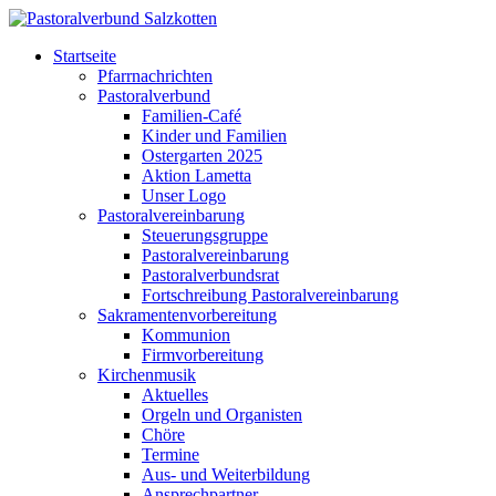
Startseite
Pfarrnachrichten
Pastoralverbund
Familien-Café
Kinder und Familien
Ostergarten 2025
Aktion Lametta
Unser Logo
Pastoralvereinbarung
Steuerungsgruppe
Pastoralvereinbarung
Pastoralverbundsrat
Fortschreibung Pastoralvereinbarung
Sakramentenvorbereitung
Kommunion
Firmvorbereitung
Kirchenmusik
Aktuelles
Orgeln und Organisten
Chöre
Termine
Aus- und Weiterbildung
Ansprechpartner