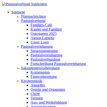
Startseite
Pfarrnachrichten
Pastoralverbund
Familien-Café
Kinder und Familien
Ostergarten 2025
Aktion Lametta
Unser Logo
Pastoralvereinbarung
Steuerungsgruppe
Pastoralvereinbarung
Pastoralverbundsrat
Fortschreibung Pastoralvereinbarung
Sakramentenvorbereitung
Kommunion
Firmvorbereitung
Kirchenmusik
Aktuelles
Orgeln und Organisten
Chöre
Termine
Aus- und Weiterbildung
Ansprechpartner