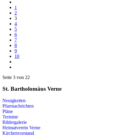
1
2
3
4
5
6
7
8
9
10
Seite 3 von 22
St. Bartholomäus Verne
Neuigkeiten
Pfarrnachrichten
Pläne
Termine
Bildergalerie
Heimatverein Verne
Kirchenvorstand