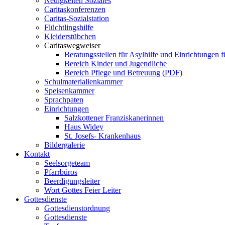
Neuigkeiten Soziales
Caritaskonferenzen
Caritas-Sozialstation
Flüchtlingshilfe
Kleiderstübchen
Caritaswegweiser
Beratungsstellen für Asylhilfe und Einrichtungen f
Bereich Kinder und Jugendliche
Bereich Pflege und Betreuung (PDF)
Schulmaterialienkammer
Speisenkammer
Sprachpaten
Einrichtungen
Salzkottener Franziskanerinnen
Haus Widey
St. Josefs- Krankenhaus
Bildergalerie
Kontakt
Seelsorgeteam
Pfarrbüros
Beerdigungsleiter
Wort Gottes Feier Leiter
Gottesdienste
Gottesdienstordnung
Gottesdienste