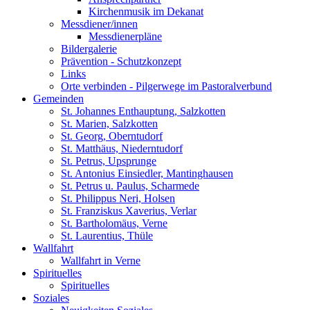
Kirchenmusik im Dekanat
Messdiener/innen
Messdienerpläne
Bildergalerie
Prävention - Schutzkonzept
Links
Orte verbinden - Pilgerwege im Pastoralverbund
Gemeinden
St. Johannes Enthauptung, Salzkotten
St. Marien, Salzkotten
St. Georg, Oberntudorf
St. Matthäus, Niederntudorf
St. Petrus, Upsprunge
St. Antonius Einsiedler, Mantinghausen
St. Petrus u. Paulus, Scharmede
St. Philippus Neri, Holsen
St. Franziskus Xaverius, Verlar
St. Bartholomäus, Verne
St. Laurentius, Thüle
Wallfahrt
Wallfahrt in Verne
Spirituelles
Spirituelles
Soziales