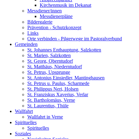
Kirchenmusik im Dekanat
Messdiener/innen
Messdienerpläne
Bildergalerie
Prävention - Schutzkonzept
Links
Orte verbinden - Pilgerwege im Pastoralverbund
Gemeinden
St. Johannes Enthauptung, Salzkotten
St. Marien, Salzkotten
St. Georg, Oberntudorf
St. Matthäus, Niederntudorf
St. Petrus, Upsprunge
St. Antonius Einsiedler, Mantinghausen
St. Petrus u. Paulus, Scharmede
St. Philippus Neri, Holsen
St. Franziskus Xaverius, Verlar
St. Bartholomäus, Verne
St. Laurentius, Thüle
Wallfahrt
Wallfahrt in Verne
Spirituelles
Spirituelles
Soziales