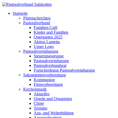
Startseite
Pfarrnachrichten
Pastoralverbund
Familien-Café
Kinder und Familien
Ostergarten 2025
Aktion Lametta
Unser Logo
Pastoralvereinbarung
Steuerungsgruppe
Pastoralvereinbarung
Pastoralverbundsrat
Fortschreibung Pastoralvereinbarung
Sakramentenvorbereitung
Kommunion
Firmvorbereitung
Kirchenmusik
Aktuelles
Orgeln und Organisten
Chöre
Termine
Aus- und Weiterbildung
Ansprechpartner