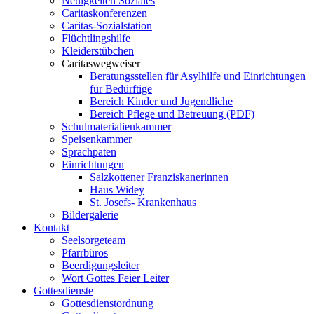
Neuigkeiten Soziales
Caritaskonferenzen
Caritas-Sozialstation
Flüchtlingshilfe
Kleiderstübchen
Caritaswegweiser
Beratungsstellen für Asylhilfe und Einrichtungen
für Bedürftige
Bereich Kinder und Jugendliche
Bereich Pflege und Betreuung (PDF)
Schulmaterialienkammer
Speisenkammer
Sprachpaten
Einrichtungen
Salzkottener Franziskanerinnen
Haus Widey
St. Josefs- Krankenhaus
Bildergalerie
Kontakt
Seelsorgeteam
Pfarrbüros
Beerdigungsleiter
Wort Gottes Feier Leiter
Gottesdienste
Gottesdienstordnung