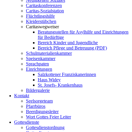
Neuigkeiten Soziales
Caritaskonferenzen
Caritas-Sozialstation
Flüchtlingshilfe
Kleiderstübchen
Caritaswegweiser
Beratungsstellen für Asylhilfe und Einrichtungen
für Bedürftige
Bereich Kinder und Jugendliche
Bereich Pflege und Betreuung (PDF)
Schulmaterialienkammer
Speisenkammer
Sprachpaten
Einrichtungen
Salzkottener Franziskanerinnen
Haus Widey
St. Josefs- Krankenhaus
Bildergalerie
Kontakt
Seelsorgeteam
Pfarrbüros
Beerdigungsleiter
Wort Gottes Feier Leiter
Gottesdienste
Gottesdienstordnung