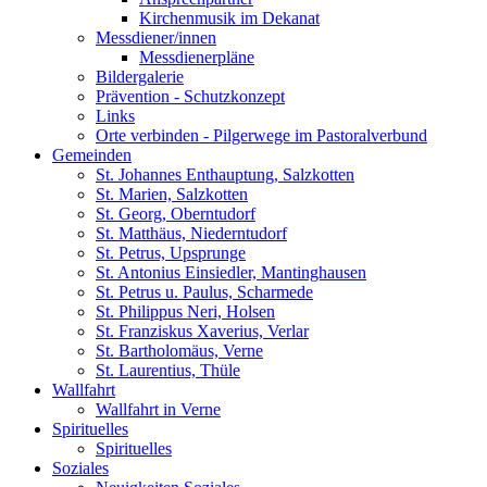
Kirchenmusik im Dekanat
Messdiener/innen
Messdienerpläne
Bildergalerie
Prävention - Schutzkonzept
Links
Orte verbinden - Pilgerwege im Pastoralverbund
Gemeinden
St. Johannes Enthauptung, Salzkotten
St. Marien, Salzkotten
St. Georg, Oberntudorf
St. Matthäus, Niederntudorf
St. Petrus, Upsprunge
St. Antonius Einsiedler, Mantinghausen
St. Petrus u. Paulus, Scharmede
St. Philippus Neri, Holsen
St. Franziskus Xaverius, Verlar
St. Bartholomäus, Verne
St. Laurentius, Thüle
Wallfahrt
Wallfahrt in Verne
Spirituelles
Spirituelles
Soziales