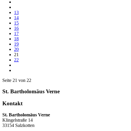
13
14
15
16
17
18
19
20
21
22
Seite 21 von 22
St. Bartholomäus Verne
Kontakt
St. Bartholomäus Verne
Klingelstraße 14
33154 Salzkotten