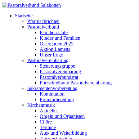
Startseite
Pfarrnachrichten
Pastoralverbund
Familien-Café
Kinder und Familien
Ostergarten 2025
Aktion Lametta
Unser Logo
Pastoralvereinbarung
Steuerungsgruppe
Pastoralvereinbarung
Pastoralverbundsrat
Fortschreibung Pastoralvereinbarung
Sakramentenvorbereitung
Kommunion
Firmvorbereitung
Kirchenmusik
Aktuelles
Orgeln und Organisten
Chöre
Termine
Aus- und Weiterbildung
Ansprechpartner