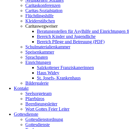
Neuigkeiten Soziales
Caritaskonferenzen
Caritas-Sozialstation
Flüchtlingshilfe
Kleiderstübchen
Caritaswegweiser
Beratungsstellen für Asylhilfe und Einrichtungen f
Bereich Kinder und Jugendliche
Bereich Pflege und Betreuung (PDF)
Schulmaterialienkammer
Speisenkammer
Sprachpaten
Einrichtungen
Salzkottener Franziskanerinnen
Haus Widey
St. Josefs- Krankenhaus
Bildergalerie
Kontakt
Seelsorgeteam
Pfarrbüros
Beerdigungsleiter
Wort Gottes Feier Leiter
Gottesdienste
Gottesdienstordnung
Gottesdienste