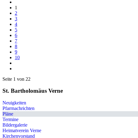
1
2
3
4
5
6
7
8
9
10
Seite 1 von 22
St. Bartholomäus Verne
Neuigkeiten
Pfarrnachrichten
Pläne
Termine
Bildergalerie
Heimatverein Verne
Kirchenvorstand