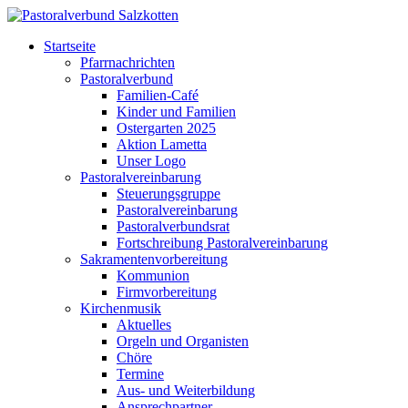
Startseite
Pfarrnachrichten
Pastoralverbund
Familien-Café
Kinder und Familien
Ostergarten 2025
Aktion Lametta
Unser Logo
Pastoralvereinbarung
Steuerungsgruppe
Pastoralvereinbarung
Pastoralverbundsrat
Fortschreibung Pastoralvereinbarung
Sakramentenvorbereitung
Kommunion
Firmvorbereitung
Kirchenmusik
Aktuelles
Orgeln und Organisten
Chöre
Termine
Aus- und Weiterbildung
Ansprechpartner