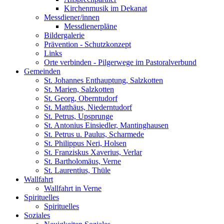
Kirchenmusik im Dekanat
Messdiener/innen
Messdienerpläne
Bildergalerie
Prävention - Schutzkonzept
Links
Orte verbinden - Pilgerwege im Pastoralverbund
Gemeinden
St. Johannes Enthauptung, Salzkotten
St. Marien, Salzkotten
St. Georg, Oberntudorf
St. Matthäus, Niederntudorf
St. Petrus, Upsprunge
St. Antonius Einsiedler, Mantinghausen
St. Petrus u. Paulus, Scharmede
St. Philippus Neri, Holsen
St. Franziskus Xaverius, Verlar
St. Bartholomäus, Verne
St. Laurentius, Thüle
Wallfahrt
Wallfahrt in Verne
Spirituelles
Spirituelles
Soziales