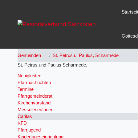
Startsei
Gottesd
Gemeinden
St. Petrus u. Paulus, Scharmede
St. Petrus und Paulus Scharmede
Neuigkeiten
Pfarrnachrichten
Termine
Pfarrgemeinderat
Kirchenvorstand
Messdiener/innen
Caritas
KFD
Pfarrjugend
Kindertageseinrichtung