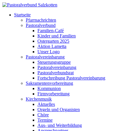
Startseite
Pfarrnachrichten
Pastoralverbund
Familien-Café
Kinder und Familien
Ostergarten 2025
Aktion Lametta
Unser Logo
Pastoralvereinbarung
Steuerungsgruppe
Pastoralvereinbarung
Pastoralverbundsrat
Fortschreibung Pastoralvereinbarung
Sakramentenvorbereitung
Kommunion
Firmvorbereitung
Kirchenmusik
Aktuelles
Orgeln und Organisten
Chöre
Termine
Aus- und Weiterbildung
Ansprechpartner