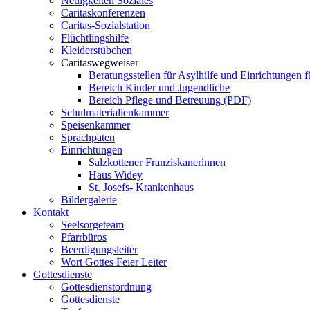
Neuigkeiten Soziales
Caritaskonferenzen
Caritas-Sozialstation
Flüchtlingshilfe
Kleiderstübchen
Caritaswegweiser
Beratungsstellen für Asylhilfe und Einrichtungen f
Bereich Kinder und Jugendliche
Bereich Pflege und Betreuung (PDF)
Schulmaterialienkammer
Speisenkammer
Sprachpaten
Einrichtungen
Salzkottener Franziskanerinnen
Haus Widey
St. Josefs- Krankenhaus
Bildergalerie
Kontakt
Seelsorgeteam
Pfarrbüros
Beerdigungsleiter
Wort Gottes Feier Leiter
Gottesdienste
Gottesdienstordnung
Gottesdienste