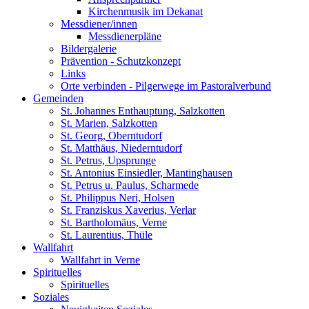
Kirchenmusik im Dekanat
Messdiener/innen
Messdienerpläne
Bildergalerie
Prävention - Schutzkonzept
Links
Orte verbinden - Pilgerwege im Pastoralverbund
Gemeinden
St. Johannes Enthauptung, Salzkotten
St. Marien, Salzkotten
St. Georg, Oberntudorf
St. Matthäus, Niederntudorf
St. Petrus, Upsprunge
St. Antonius Einsiedler, Mantinghausen
St. Petrus u. Paulus, Scharmede
St. Philippus Neri, Holsen
St. Franziskus Xaverius, Verlar
St. Bartholomäus, Verne
St. Laurentius, Thüle
Wallfahrt
Wallfahrt in Verne
Spirituelles
Spirituelles
Soziales