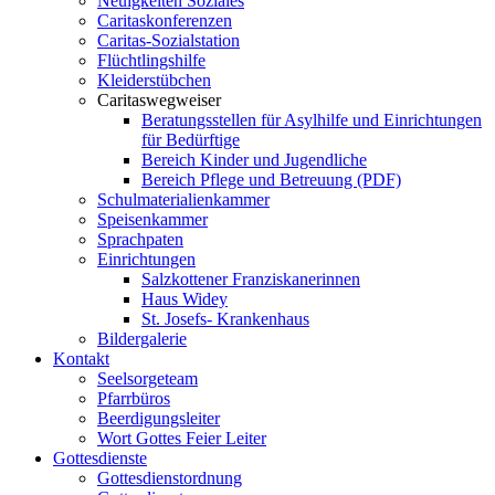
Neuigkeiten Soziales
Caritaskonferenzen
Caritas-Sozialstation
Flüchtlingshilfe
Kleiderstübchen
Caritaswegweiser
Beratungsstellen für Asylhilfe und Einrichtungen
für Bedürftige
Bereich Kinder und Jugendliche
Bereich Pflege und Betreuung (PDF)
Schulmaterialienkammer
Speisenkammer
Sprachpaten
Einrichtungen
Salzkottener Franziskanerinnen
Haus Widey
St. Josefs- Krankenhaus
Bildergalerie
Kontakt
Seelsorgeteam
Pfarrbüros
Beerdigungsleiter
Wort Gottes Feier Leiter
Gottesdienste
Gottesdienstordnung