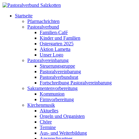
Startseite
Pfarrnachrichten
Pastoralverbund
Familien-Café
Kinder und Familien
Ostergarten 2025
Aktion Lametta
Unser Logo
Pastoralvereinbarung
Steuerungsgruppe
Pastoralvereinbarung
Pastoralverbundsrat
Fortschreibung Pastoralvereinbarung
Sakramentenvorbereitung
Kommunion
Firmvorbereitung
Kirchenmusik
Aktuelles
Orgeln und Organisten
Chöre
Termine
Aus- und Weiterbildung
Ansprechpartner