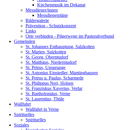
Kirchenmusik im Dekanat
Messdiener/innen
Messdienerpläne
Bildergalerie
Prävention - Schutzkonzept
Links
Orte verbinden - Pilgerwege im Pastoralverbund
Gemeinden
St. Johannes Enthauptung, Salzkotten
St. Marien, Salzkotten
St. Georg, Oberntudorf
St. Matthäus, Niederntudorf
St. Petrus, Upsprunge
St. Antonius Einsiedler, Mantinghausen
St. Petrus u. Paulus, Scharmede
St. Philippus Neri, Holsen
St. Franziskus Xaverius, Verlar
St. Bartholomäus, Verne
St. Laurentius, Thüle
Wallfahrt
Wallfahrt in Verne
Spirituelles
Spirituelles
Soziales