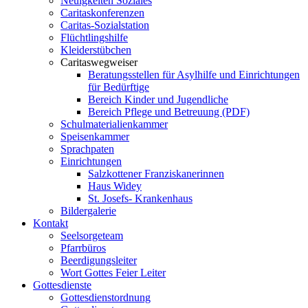
Neuigkeiten Soziales
Caritaskonferenzen
Caritas-Sozialstation
Flüchtlingshilfe
Kleiderstübchen
Caritaswegweiser
Beratungsstellen für Asylhilfe und Einrichtungen
für Bedürftige
Bereich Kinder und Jugendliche
Bereich Pflege und Betreuung (PDF)
Schulmaterialienkammer
Speisenkammer
Sprachpaten
Einrichtungen
Salzkottener Franziskanerinnen
Haus Widey
St. Josefs- Krankenhaus
Bildergalerie
Kontakt
Seelsorgeteam
Pfarrbüros
Beerdigungsleiter
Wort Gottes Feier Leiter
Gottesdienste
Gottesdienstordnung