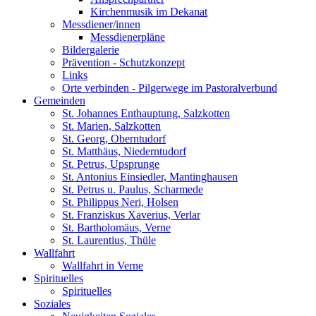
Kirchenmusik im Dekanat
Messdiener/innen
Messdienerpläne
Bildergalerie
Prävention - Schutzkonzept
Links
Orte verbinden - Pilgerwege im Pastoralverbund
Gemeinden
St. Johannes Enthauptung, Salzkotten
St. Marien, Salzkotten
St. Georg, Oberntudorf
St. Matthäus, Niederntudorf
St. Petrus, Upsprunge
St. Antonius Einsiedler, Mantinghausen
St. Petrus u. Paulus, Scharmede
St. Philippus Neri, Holsen
St. Franziskus Xaverius, Verlar
St. Bartholomäus, Verne
St. Laurentius, Thüle
Wallfahrt
Wallfahrt in Verne
Spirituelles
Spirituelles
Soziales