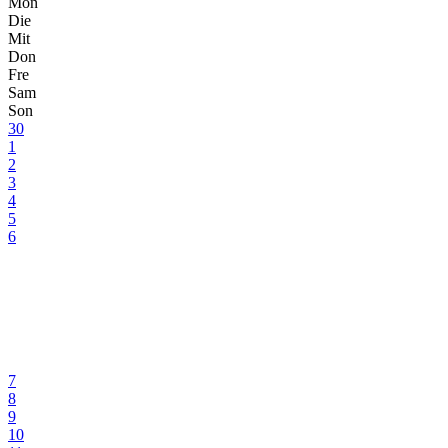
Mon
Die
Mit
Don
Fre
Sam
Son
30
1
2
3
4
5
6
7
8
9
10