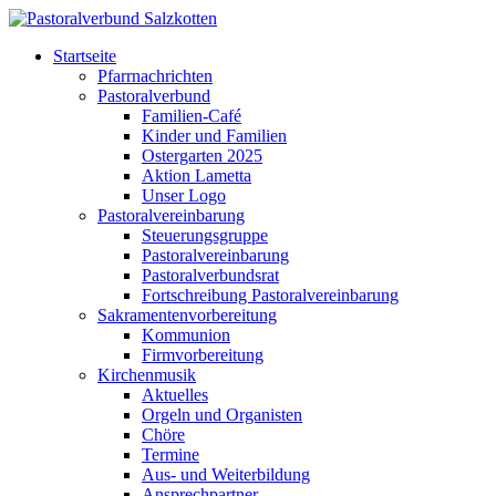
Startseite
Pfarrnachrichten
Pastoralverbund
Familien-Café
Kinder und Familien
Ostergarten 2025
Aktion Lametta
Unser Logo
Pastoralvereinbarung
Steuerungsgruppe
Pastoralvereinbarung
Pastoralverbundsrat
Fortschreibung Pastoralvereinbarung
Sakramentenvorbereitung
Kommunion
Firmvorbereitung
Kirchenmusik
Aktuelles
Orgeln und Organisten
Chöre
Termine
Aus- und Weiterbildung
Ansprechpartner