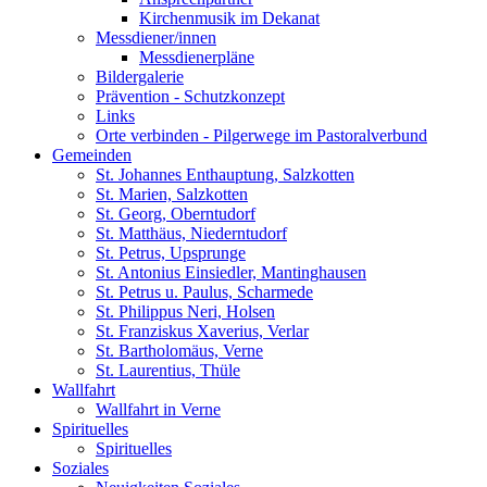
Kirchenmusik im Dekanat
Messdiener/innen
Messdienerpläne
Bildergalerie
Prävention - Schutzkonzept
Links
Orte verbinden - Pilgerwege im Pastoralverbund
Gemeinden
St. Johannes Enthauptung, Salzkotten
St. Marien, Salzkotten
St. Georg, Oberntudorf
St. Matthäus, Niederntudorf
St. Petrus, Upsprunge
St. Antonius Einsiedler, Mantinghausen
St. Petrus u. Paulus, Scharmede
St. Philippus Neri, Holsen
St. Franziskus Xaverius, Verlar
St. Bartholomäus, Verne
St. Laurentius, Thüle
Wallfahrt
Wallfahrt in Verne
Spirituelles
Spirituelles
Soziales