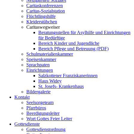
Neuigkeiten Soziales
Caritaskonferenzen
Caritas-Sozialstation
Flüchtlingshilfe
Kleiderstübchen
Caritaswegweiser
Beratungsstellen für Asylhilfe und Einrichtungen
für Bedürftige
Bereich Kinder und Jugendliche
Bereich Pflege und Betreuung (PDF)
Schulmaterialienkammer
Speisenkammer
Sprachpaten
Einrichtungen
Salzkottener Franziskanerinnen
Haus Widey
St. Josefs- Krankenhaus
Bildergalerie
Kontakt
Seelsorgeteam
Pfarrbüros
Beerdigungsleiter
Wort Gottes Feier Leiter
Gottesdienste
Gottesdienstordnung