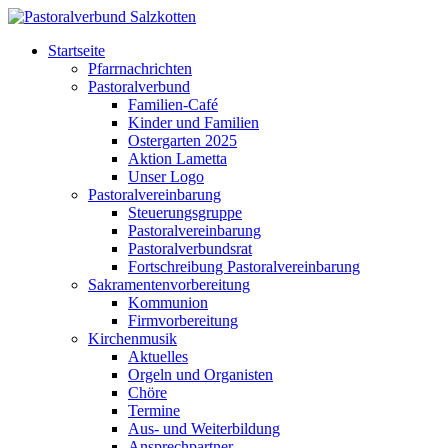
Startseite
Pfarrnachrichten
Pastoralverbund
Familien-Café
Kinder und Familien
Ostergarten 2025
Aktion Lametta
Unser Logo
Pastoralvereinbarung
Steuerungsgruppe
Pastoralvereinbarung
Pastoralverbundsrat
Fortschreibung Pastoralvereinbarung
Sakramentenvorbereitung
Kommunion
Firmvorbereitung
Kirchenmusik
Aktuelles
Orgeln und Organisten
Chöre
Termine
Aus- und Weiterbildung
Ansprechpartner