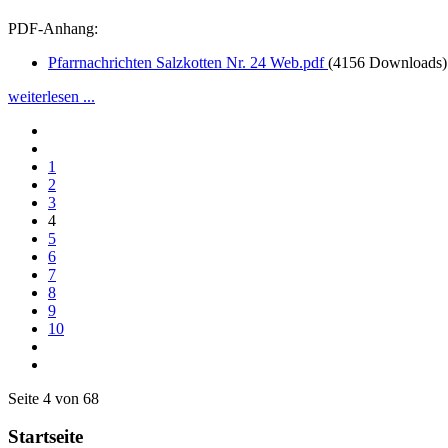
PDF-Anhang:
Pfarrnachrichten Salzkotten Nr. 24 Web.pdf
(4156 Downloads)
weiterlesen ...
1
2
3
4
5
6
7
8
9
10
Seite 4 von 68
Startseite