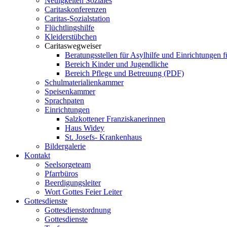
Neuigkeiten Soziales
Caritaskonferenzen
Caritas-Sozialstation
Flüchtlingshilfe
Kleiderstübchen
Caritaswegweiser
Beratungsstellen für Asylhilfe und Einrichtungen f
Bereich Kinder und Jugendliche
Bereich Pflege und Betreuung (PDF)
Schulmaterialienkammer
Speisenkammer
Sprachpaten
Einrichtungen
Salzkottener Franziskanerinnen
Haus Widey
St. Josefs- Krankenhaus
Bildergalerie
Kontakt
Seelsorgeteam
Pfarrbüros
Beerdigungsleiter
Wort Gottes Feier Leiter
Gottesdienste
Gottesdienstordnung
Gottesdienste