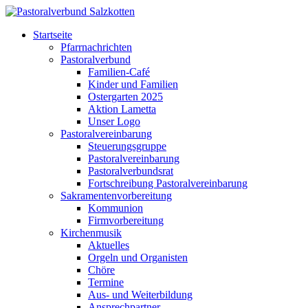
Startseite
Pfarrnachrichten
Pastoralverbund
Familien-Café
Kinder und Familien
Ostergarten 2025
Aktion Lametta
Unser Logo
Pastoralvereinbarung
Steuerungsgruppe
Pastoralvereinbarung
Pastoralverbundsrat
Fortschreibung Pastoralvereinbarung
Sakramentenvorbereitung
Kommunion
Firmvorbereitung
Kirchenmusik
Aktuelles
Orgeln und Organisten
Chöre
Termine
Aus- und Weiterbildung
Ansprechpartner