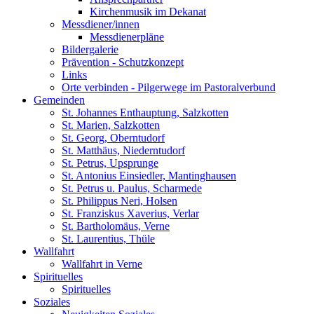
Kirchenmusik im Dekanat
Messdiener/innen
Messdienerpläne
Bildergalerie
Prävention - Schutzkonzept
Links
Orte verbinden - Pilgerwege im Pastoralverbund
Gemeinden
St. Johannes Enthauptung, Salzkotten
St. Marien, Salzkotten
St. Georg, Oberntudorf
St. Matthäus, Niederntudorf
St. Petrus, Upsprunge
St. Antonius Einsiedler, Mantinghausen
St. Petrus u. Paulus, Scharmede
St. Philippus Neri, Holsen
St. Franziskus Xaverius, Verlar
St. Bartholomäus, Verne
St. Laurentius, Thüle
Wallfahrt
Wallfahrt in Verne
Spirituelles
Spirituelles
Soziales