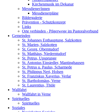
Kirchenmusik im Dekanat
Messdiener/innen
Messdienerpläne
Bildergalerie
Prävention - Schutzkonzept
Links
Orte verbinden - Pilgerwege im Pastoralverbund
Gemeinden
St. Johannes Enthauptung, Salzkotten
St. Marien, Salzkotten
St. Georg, Oberntudorf
St. Matthäus, Niederntudorf
St. Petrus, Upsprunge
St. Antonius Einsiedler, Mantinghausen
St. Petrus u. Paulus, Scharmede
St. Philippus Neri, Holsen
St. Franziskus Xaverius, Verlar
St. Bartholomäus, Verne
St. Laurentius, Thüle
Wallfahrt
Wallfahrt in Verne
Spirituelles
Spirituelles
Soziales