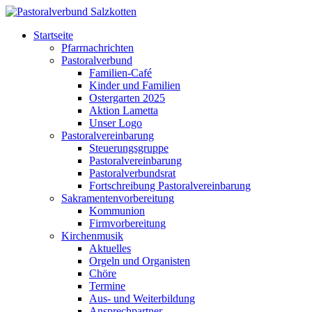
Startseite
Pfarrnachrichten
Pastoralverbund
Familien-Café
Kinder und Familien
Ostergarten 2025
Aktion Lametta
Unser Logo
Pastoralvereinbarung
Steuerungsgruppe
Pastoralvereinbarung
Pastoralverbundsrat
Fortschreibung Pastoralvereinbarung
Sakramentenvorbereitung
Kommunion
Firmvorbereitung
Kirchenmusik
Aktuelles
Orgeln und Organisten
Chöre
Termine
Aus- und Weiterbildung
Ansprechpartner