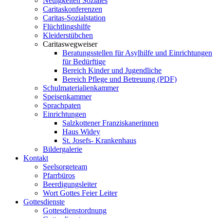
Neuigkeiten Soziales
Caritaskonferenzen
Caritas-Sozialstation
Flüchtlingshilfe
Kleiderstübchen
Caritaswegweiser
Beratungsstellen für Asylhilfe und Einrichtungen
für Bedürftige
Bereich Kinder und Jugendliche
Bereich Pflege und Betreuung (PDF)
Schulmaterialienkammer
Speisenkammer
Sprachpaten
Einrichtungen
Salzkottener Franziskanerinnen
Haus Widey
St. Josefs- Krankenhaus
Bildergalerie
Kontakt
Seelsorgeteam
Pfarrbüros
Beerdigungsleiter
Wort Gottes Feier Leiter
Gottesdienste
Gottesdienstordnung