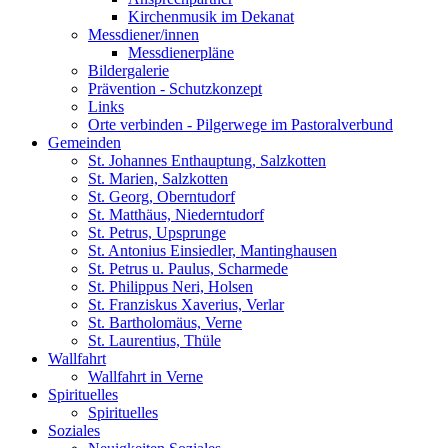
Kirchenmusik im Dekanat
Messdiener/innen
Messdienerpläne
Bildergalerie
Prävention - Schutzkonzept
Links
Orte verbinden - Pilgerwege im Pastoralverbund
Gemeinden
St. Johannes Enthauptung, Salzkotten
St. Marien, Salzkotten
St. Georg, Oberntudorf
St. Matthäus, Niederntudorf
St. Petrus, Upsprunge
St. Antonius Einsiedler, Mantinghausen
St. Petrus u. Paulus, Scharmede
St. Philippus Neri, Holsen
St. Franziskus Xaverius, Verlar
St. Bartholomäus, Verne
St. Laurentius, Thüle
Wallfahrt
Wallfahrt in Verne
Spirituelles
Spirituelles
Soziales