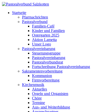
Startseite
Pfarrnachrichten
Pastoralverbund
Familien-Café
Kinder und Familien
Ostergarten 2025
Aktion Lametta
Unser Logo
Pastoralvereinbarung
Steuerungsgruppe
Pastoralvereinbarung
Pastoralverbundsrat
Fortschreibung Pastoralvereinbarung
Sakramentenvorbereitung
Kommunion
Firmvorbereitung
Kirchenmusik
Aktuelles
Orgeln und Organisten
Chöre
Termine
Aus- und Weiterbildung
Ansprechpartner