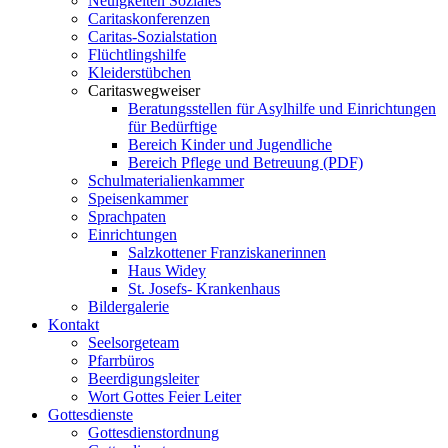
Neuigkeiten Soziales
Caritaskonferenzen
Caritas-Sozialstation
Flüchtlingshilfe
Kleiderstübchen
Caritaswegweiser
Beratungsstellen für Asylhilfe und Einrichtungen
für Bedürftige
Bereich Kinder und Jugendliche
Bereich Pflege und Betreuung (PDF)
Schulmaterialienkammer
Speisenkammer
Sprachpaten
Einrichtungen
Salzkottener Franziskanerinnen
Haus Widey
St. Josefs- Krankenhaus
Bildergalerie
Kontakt
Seelsorgeteam
Pfarrbüros
Beerdigungsleiter
Wort Gottes Feier Leiter
Gottesdienste
Gottesdienstordnung