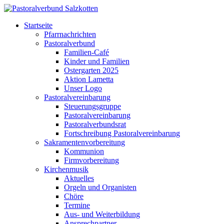
Startseite
Pfarrnachrichten
Pastoralverbund
Familien-Café
Kinder und Familien
Ostergarten 2025
Aktion Lametta
Unser Logo
Pastoralvereinbarung
Steuerungsgruppe
Pastoralvereinbarung
Pastoralverbundsrat
Fortschreibung Pastoralvereinbarung
Sakramentenvorbereitung
Kommunion
Firmvorbereitung
Kirchenmusik
Aktuelles
Orgeln und Organisten
Chöre
Termine
Aus- und Weiterbildung
Ansprechpartner