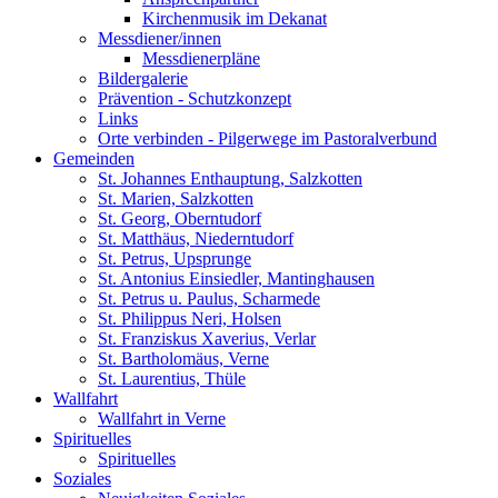
Kirchenmusik im Dekanat
Messdiener/innen
Messdienerpläne
Bildergalerie
Prävention - Schutzkonzept
Links
Orte verbinden - Pilgerwege im Pastoralverbund
Gemeinden
St. Johannes Enthauptung, Salzkotten
St. Marien, Salzkotten
St. Georg, Oberntudorf
St. Matthäus, Niederntudorf
St. Petrus, Upsprunge
St. Antonius Einsiedler, Mantinghausen
St. Petrus u. Paulus, Scharmede
St. Philippus Neri, Holsen
St. Franziskus Xaverius, Verlar
St. Bartholomäus, Verne
St. Laurentius, Thüle
Wallfahrt
Wallfahrt in Verne
Spirituelles
Spirituelles
Soziales