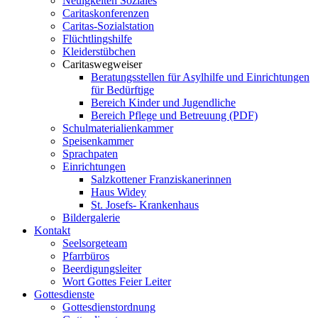
Neuigkeiten Soziales
Caritaskonferenzen
Caritas-Sozialstation
Flüchtlingshilfe
Kleiderstübchen
Caritaswegweiser
Beratungsstellen für Asylhilfe und Einrichtungen
für Bedürftige
Bereich Kinder und Jugendliche
Bereich Pflege und Betreuung (PDF)
Schulmaterialienkammer
Speisenkammer
Sprachpaten
Einrichtungen
Salzkottener Franziskanerinnen
Haus Widey
St. Josefs- Krankenhaus
Bildergalerie
Kontakt
Seelsorgeteam
Pfarrbüros
Beerdigungsleiter
Wort Gottes Feier Leiter
Gottesdienste
Gottesdienstordnung